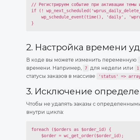
// Регистрируем событие при активации темы и
if (! wp_next_scheduled('wprus_daily_delete_
    wp_schedule_event(time(), 'daily', 'wprus_daily_delete_old_unpaid_orders');

}
2. Настройка времени уд
В коде вы можете изменить переменную
времени. Например,
для недели или
7
1
статусы заказов в массиве
'status' => arra
3. Исключение определе
Чтобы не удалять заказы с определенным
внутри цикла:
foreach ($orders as $order_id) {

    $order = wc_get_order($order_id);
