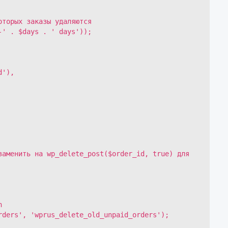


ders', 'wprus_delete_old_unpaid_orders');
