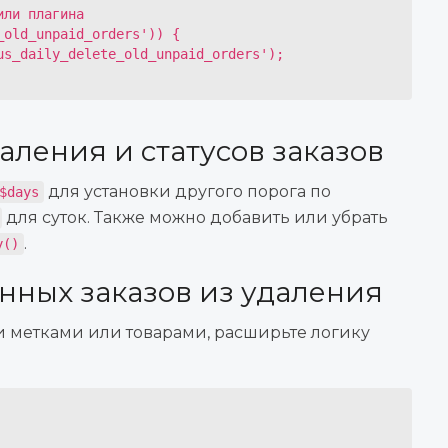
ли плагина

old_unpaid_orders')) {

аления и статусов заказов
для установки другого порога по
$days
для суток. Также можно добавить или убрать
.
y()
нных заказов из удаления
и метками или товарами, расширьте логику