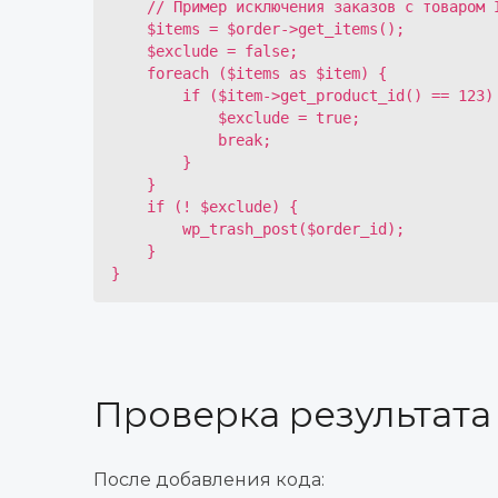
    // Пример исключения заказов с товаром ID 123

    $items = $order->get_items();

    $exclude = false;

    foreach ($items as $item) {

        if ($item->get_product_id() == 123) {

            $exclude = true;

            break;

        }

    }

    if (! $exclude) {

        wp_trash_post($order_id);

    }

}
Проверка результата
После добавления кода: