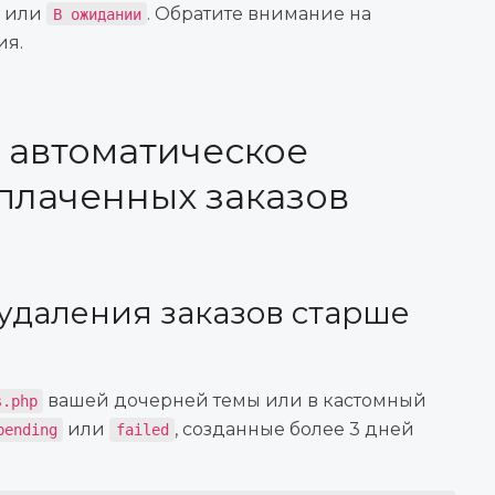
или
. Обратите внимание на
В ожидании
ия.
 автоматическое
плаченных заказов
 удаления заказов старше
и
вашей дочерней темы или в кастомный
s.php
или
, созданные более 3 дней
pending
failed