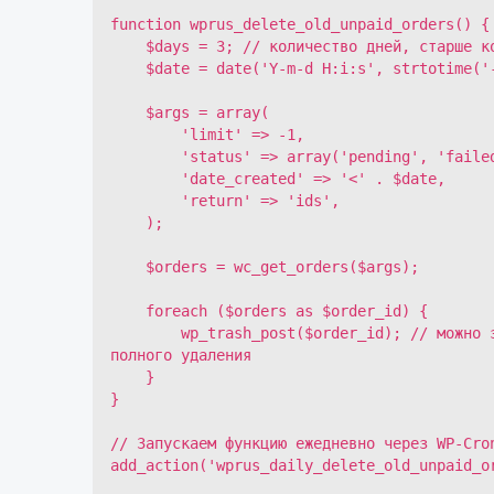
function wprus_delete_old_unpaid_orders() {

    $days = 3; // количество дней, старше которых заказы удаляются

    $date = date('Y-m-d H:i:s', strtotime('-' . $days . ' days'));

    $args = array(

        'limit' => -1,

        'status' => array('pending', 'failed'),

        'date_created' => '<' . $date,

        'return' => 'ids',

    );

    $orders = wc_get_orders($args);

    foreach ($orders as $order_id) {

        wp_trash_post($order_id); // можно заменить на wp_delete_post($order_id, true) для 
полного удаления

    }

}

// Запускаем функцию ежедневно через WP-Cron
add_action('wprus_daily_delete_old_unpaid_or