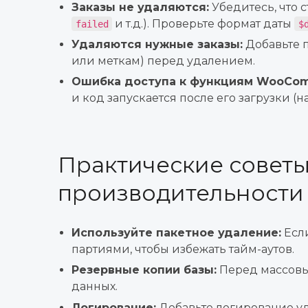
Заказы не удаляются:
Убедитесь, что с
и т.д.). Проверьте формат даты
failed
$
Удаляются нужные заказы:
Добавьте 
или меткам) перед удалением.
Ошибка доступа к функциям WooCo
и код запускается после его загрузки (н
Практические советы
производительности 
Используйте пакетное удаление:
Если
партиями, чтобы избежать тайм-аутов.
Резервные копии базы:
Перед массовы
данных.
Логирование:
Добавьте логирование уд