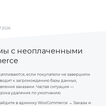
7.2026
мы с неоплаченными
erce
апливаются, если покупатели не завершили
риводит к загромождению базы данных,
ления заказами. Частая ситуация —
 срока удаления по умолчанию.
, зайдите в админку WooCommerce → Заказы и