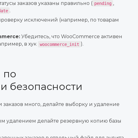
татусы заказов указаны правильно (
,
pending
.
date
проверку исключений (например, по товарам
mmerce:
Убедитесь, что WooCommerce активен
апример, в хук
).
woocommerce_init
 по
и безопасности
 заказов много, делайте выборку и удаление
м удалением делайте резервную копию базы
аленных заказов в отдельный файл для аудита.