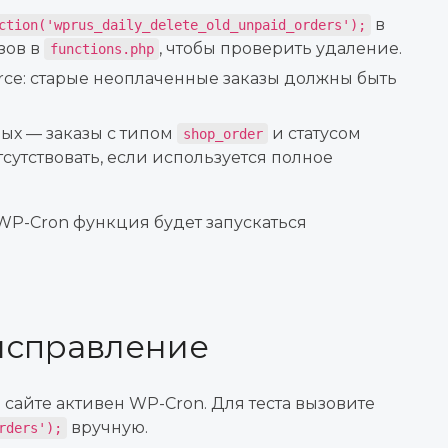
в
ction('wprus_daily_delete_old_unpaid_orders');
зов в
, чтобы проверить удаление.
functions.php
e: старые неоплаченные заказы должны быть
ных — заказы с типом
и статусом
shop_order
утствовать, если используется полное
WP-Cron функция будет запускаться
исправление
 сайте активен WP-Cron. Для теста вызовите
вручную.
rders');