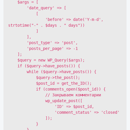
    $args = [

        'date_query' => [

            [

                'before' => date('Y-m-d', 
strtotime("-" . $days . " days"))

            ]

        ],

        'post_type' => 'post',

        'posts_per_page' => -1

    ];

    $query = new WP_Query($args);

    if ($query->have_posts()) {

        while ($query->have_posts()) {

            $query->the_post();

            $post_id = get_the_ID();

            if (comments_open($post_id)) {

                // Закрываем комментарии

                wp_update_post([

                    'ID' => $post_id,

                    'comment_status' => 'closed'

                ]);

            }

        }
