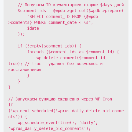
    // Получаем ID комментариев старше $days дней

    $comment_ids = $wpdb->get_col($wpdb->prepare(

        "SELECT comment_ID FROM {$wpdb-
>comments} WHERE comment_date < %s",

        $date

    ));

    if (!empty($comment_ids)) {

        foreach ($comment_ids as $comment_id) {

            wp_delete_comment($comment_id, 
true); // true - удаляет без возможности 
восстановления

        }

    }

}

// Запускаем функцию ежедневно через WP Cron

if 
(!wp_next_scheduled('wprus_daily_delete_old_comme
nts')) {

    wp_schedule_event(time(), 'daily', 
'wprus_daily_delete_old_comments');
