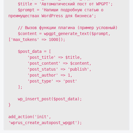
    $title = 'Автоматический пост от WPGPT';

    $prompt = 'Напиши подробную статью о 
преимуществах WordPress для бизнеса';

    // Вызов функции плагина (пример условный)

    $content = wpgpt_generate_text($prompt, 
['max_tokens' => 1000]);

    $post_data = [

        'post_title' => $title,

        'post_content' => $content,

        'post_status' => 'publish',

        'post_author' => 1,

        'post_type' => 'post'

    ];

    wp_insert_post($post_data);

}

add_action('init', 
'wprus_create_autopost_wpgpt');