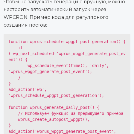
Чтобы не запускать генерацию вручную, можно
настроить автоматический запуск через
WPCRON. Пример кода для регулярного
создания постов:
function wprus_schedule_wpgpt_post_generation() {

    if 
(!wp_next_scheduled('wprus_wpgpt_generate_post_ev
ent')) {

        wp_schedule_event(time(), 'daily', 
'wprus_wpgpt_generate_post_event');

    }

}

add_action('wp', 
'wprus_schedule_wpgpt_post_generation');

function wprus_generate_daily_post() {

    // Используем функцию из предыдущего примера

    wprus_create_autopost_wpgpt();

}

add_action('wprus_wpgpt_generate_post_event', 