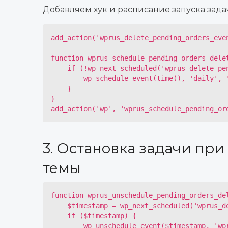
Добавляем хук и расписание запуска задач
add_action('wprus_delete_pending_orders_even
function wprus_schedule_pending_orders_delet
    if (!wp_next_scheduled('wprus_delete_pending_orders_event')) {

        wp_schedule_event(time(), 'daily', 'wprus_delete_pending_orders_event');

    }

}

add_action('wp', 'wprus_schedule_pending_or
3. Остановка задачи пр
темы
function wprus_unschedule_pending_orders_del
    $timestamp = wp_next_scheduled('wprus_delete_pending_orders_event');

    if ($timestamp) {

        wp_unschedule_event($timestamp, 'wprus_delete_pending_orders_event');
