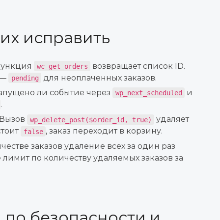
 их исправить
 функция
возвращает список ID.
wc_get_orders
 —
для неоплаченных заказов.
pending
 запущено ли событие через
и
wp_next_scheduled
.
: Вызов
удаляет
wp_delete_post($order_id, true)
стоит
, заказ переходит в корзину.
false
честве заказов удаление всех за один раз
 лимит по количеству удаляемых заказов за
 по безопасности и