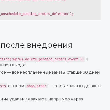
_unschedule_pending_orders_deletion');
 после внедрения
в
ction('wprus_delete_pending_orders_event');
ызов в коде.
ce — все неоплаченные заказы старше 30 дней
с типом
— старые заказы должны
sts
shop_order
ние удаления заказов, например через