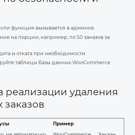
если функция вызывается в админке.
ие на порции, например, по 50 заказов за
дита и отката при необходимости.
руйте таблицы базы данных WooCommerce.
в реализации удаления
 заказов
усы
Пример
о, не автоматично,
WooCommerce → Заказы →