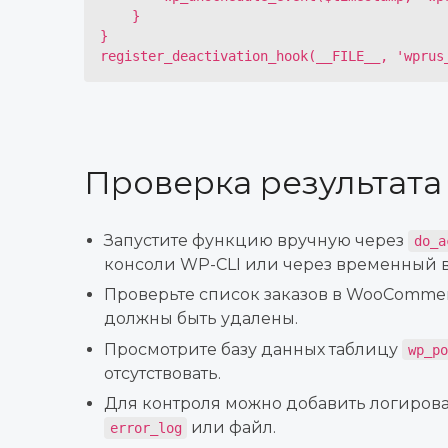
    }

}

register_deactivation_hook(__FILE__, 'wprus
Проверка результата
Запустите функцию вручную через
do_a
консоли WP-CLI или через временный в
Проверьте список заказов в WooCommer
должны быть удалены.
Просмотрите базу данных таблицу
wp_po
отсутствовать.
Для контроля можно добавить логирова
или файл.
error_log