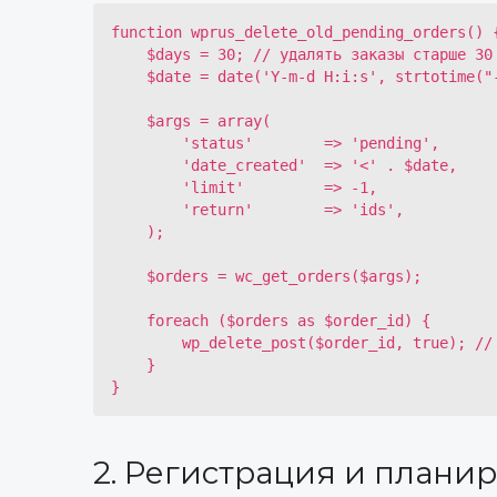
function wprus_delete_old_pending_orders() {
    $days = 30; // удалять заказы старше 30 дней

    $date = date('Y-m-d H:i:s', strtotime("-{$days} days"));

    $args = array(

        'status'        => 'pending',

        'date_created'  => '<' . $date,

        'limit'         => -1,

        'return'        => 'ids',

    );

    $orders = wc_get_orders($args);

    foreach ($orders as $order_id) {

        wp_delete_post($order_id, true); // полное удаление заказа

    }

}
2. Регистрация и плани