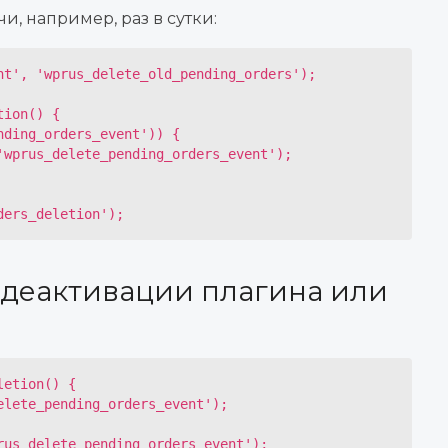
и, например, раз в сутки:
t', 'wprus_delete_old_pending_orders');

ion() {

ders_deletion');
и деактивации плагина или
etion() {
