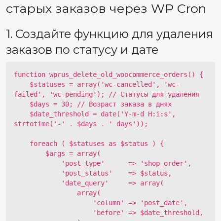
старых заказов через WP Cron
1. Создайте функцию для удаления
заказов по статусу и дате
function wprus_delete_old_woocommerce_orders() {

    $statuses = array('wc-cancelled', 'wc-
failed', 'wc-pending'); // Статусы для удаления

    $days = 30; // Возраст заказа в днях

    $date_threshold = date('Y-m-d H:i:s', 
strtotime('-' . $days . ' days'));

    foreach ( $statuses as $status ) {

        $args = array(

            'post_type'      => 'shop_order',

            'post_status'    => $status,

            'date_query'     => array(

                array(

                    'column' => 'post_date',

                    'before' => $date_threshold,
