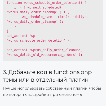
function wprus_schedule_order_deletion() {

    if ( ! wp_next_scheduled( 
'wprus_daily_order_cleanup' ) ) {

        wp_schedule_event( time(), 'daily', 
'wprus_daily_order_cleanup' );

    }

}

add_action( 'wp', 
'wprus_schedule_order_deletion' );

add_action( 'wprus_daily_order_cleanup', 
'wprus_delete_old_woocommerce_orders' );
3. Добавьте код в functions.php
темы или в отдельный плагин
Лучше использовать собственный плагин, чтобы
не потерять настройки при смене темы.