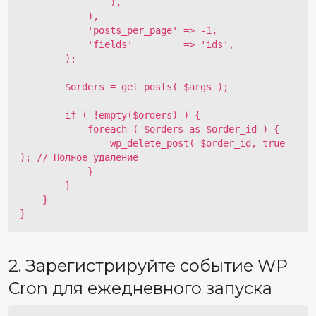
                ),

            ),

            'posts_per_page' => -1,

            'fields'         => 'ids',

        );

        $orders = get_posts( $args );

        if ( !empty($orders) ) {

            foreach ( $orders as $order_id ) {

                wp_delete_post( $order_id, true 
); // Полное удаление

            }

        }

    }

}
2. Зарегистрируйте событие WP
Cron для ежедневного запуска