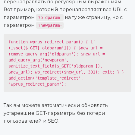
перенаправлять по регулярным выражениям.
Вот пример, который перенаправляет все URL с
параметром
на ту же страницу, но с
?oldparam=
параметром
:
?newparam=
function wprus_redirect_param() { if
(isset($_GET['oldparam'])) { $new_url =
remove_query_arg('oldparam'); $new_url =
add_query_arg('newparam',
sanitize_text_field($_GET['oldparam']),
$new_url); wp_redirect($new_url, 301); exit; } }
add_action('template_redirect',
'wprus_redirect_param');
Так вы можете автоматически обновлять
устаревшие GET-параметры без потери
пользователей и SEO.