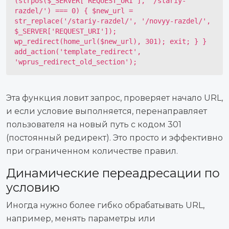
(strpos($_SERVER['REQUEST_URI'], '/stariy-
razdel/') === 0) { $new_url =
str_replace('/stariy-razdel/', '/novyy-razdel/',
$_SERVER['REQUEST_URI']);
wp_redirect(home_url($new_url), 301); exit; } }
add_action('template_redirect',
'wprus_redirect_old_section');
Эта функция ловит запрос, проверяет начало URL,
и если условие выполняется, перенаправляет
пользователя на новый путь с кодом 301
(постоянный редирект). Это просто и эффективно
при ограниченном количестве правил.
Динамические переадресации по
условию
Иногда нужно более гибко обрабатывать URL,
например, менять параметры или